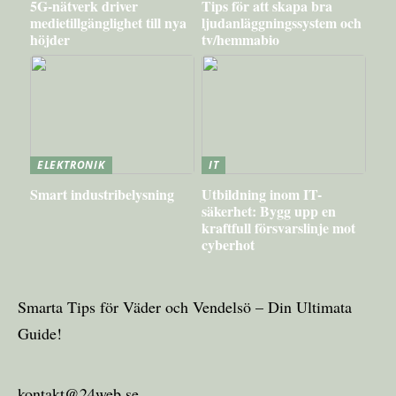
5G-nätverk driver
Tips för att skapa bra
medietillgänglighet till nya
ljudanläggningssystem och
höjder
tv/hemmabio
ELEKTRONIK
IT
Smart industribelysning
Utbildning inom IT-
säkerhet: Bygg upp en
kraftfull försvarslinje mot
cyberhot
Smarta Tips för Väder och Vendelsö – Din Ultimata
Guide!
kontakt@24web.se