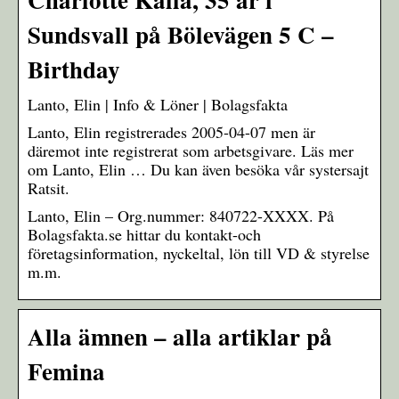
Sundsvall på Bölevägen 5 C –
Birthday
Lanto, Elin | Info & Löner | Bolagsfakta
Lanto, Elin registrerades 2005-04-07 men är
däremot inte registrerat som arbetsgivare. Läs mer
om Lanto, Elin … Du kan även besöka vår systersajt
Ratsit.
Lanto, Elin – Org.nummer: 840722-XXXX. På
Bolagsfakta.se hittar du kontakt-och
företagsinformation, nyckeltal, lön till VD & styrelse
m.m.
Alla ämnen – alla artiklar på
Femina