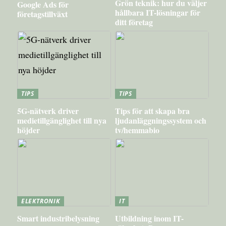
Grön teknik: hur du väljer
Google Ads för
hållbara IT-lösningar för
företagstillväxt
ditt företag
TIPS
TIPS
5G-nätverk driver
Tips för att skapa bra
medietillgänglighet till nya
ljudanläggningssystem och
höjder
tv/hemmabio
ELEKTRONIK
IT
Smart industribelysning
Utbildning inom IT-