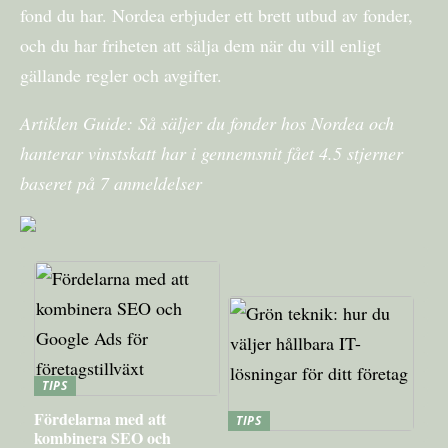
fond du har. Nordea erbjuder ett brett utbud av fonder,
och du har friheten att sälja dem när du vill enligt
gällande regler och avgifter.
Artiklen Guide: Så säljer du fonder hos Nordea och
hanterar vinstskatt har i gennemsnit fået
4.5
stjerner
baseret på
7
anmeldelser
TIPS
Fördelarna med att
TIPS
kombinera SEO och