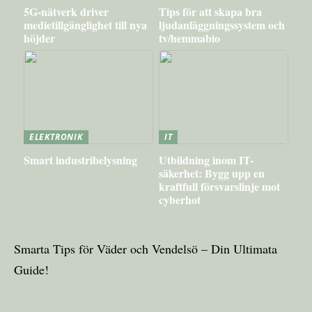
5G-nätverk driver
Tips för att skapa bra
medietillgänglighet till nya
ljudanläggningssystem och
höjder
tv/hemmabio
ELEKTRONIK
IT
Smart industribelysning
Utbildning inom IT-
säkerhet: Bygg upp en
kraftfull försvarslinje mot
cyberhot
Smarta Tips för Väder och Vendelsö – Din Ultimata
Guide!